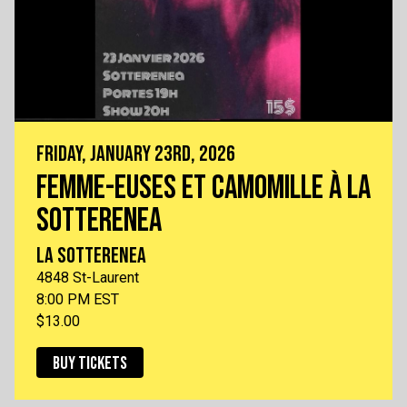
FRIDAY, JANUARY 23RD, 2026
FEMME-EUSES ET CAMOMILLE À LA
SOTTERENEA
LA SOTTERENEA
4848 St-Laurent
8:00 PM EST
$13.00
BUY TICKETS