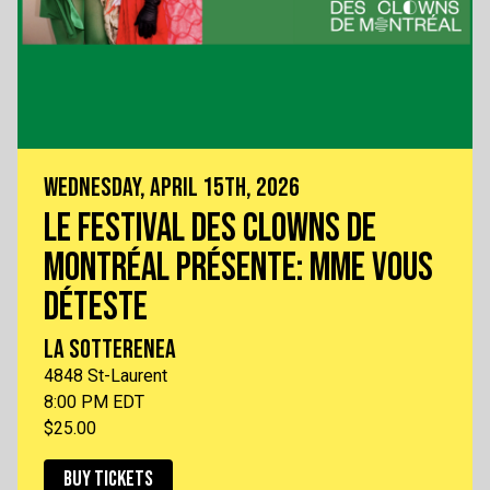
WEDNESDAY, APRIL 15TH, 2026
LE FESTIVAL DES CLOWNS DE
MONTRÉAL PRÉSENTE: MME VOUS
DÉTESTE
LA SOTTERENEA
4848 St-Laurent
8:00 PM EDT
$25.00
BUY TICKETS