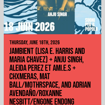
THURSDAY, JUNE 18TH, 2026
JAMBIENT (LISA E. HARRIS AND
MARIA CHAVEZ) + ANJU SINGH,
ALEIDA PEREZ ET AMI.E.S +
CHXMERAS, MAT
BALL/MOTHRSPACE, AND ADRIAN
AVENDAÑO/ROXANNE
NESBITT/ENGONE ENDONG