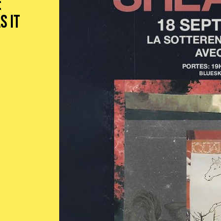
:
S IT