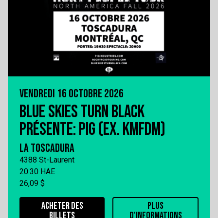
VENDREDI 16 OCTOBRE 2026
BLUE SKIES TURN BLACK
PRÉSENTE: PIG (EX. KMFDM)
LA TOSCADURA
4388 St-Laurent
20:30 HAE
26,09 $
ACHETER DES
PLUS
BILLETS
D'INFORMATIONS