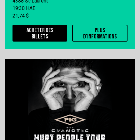
4388 St-Laurent
19:30 HAE
21,74 $
ACHETER DES
PLUS
BILLETS
D'INFORMATIONS