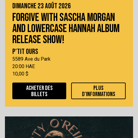
DIMANCHE 23 AOÛT 2026
FORGIVE WITH SASCHA MORGAN
AND LOWERCASE HANNAH ALBUM
RELEASE SHOW!
P'TIT OURS
5589 Ave du Park
20:00 HAE
10,00 $
ACHETER DES
PLUS
BILLETS
D'INFORMATIONS