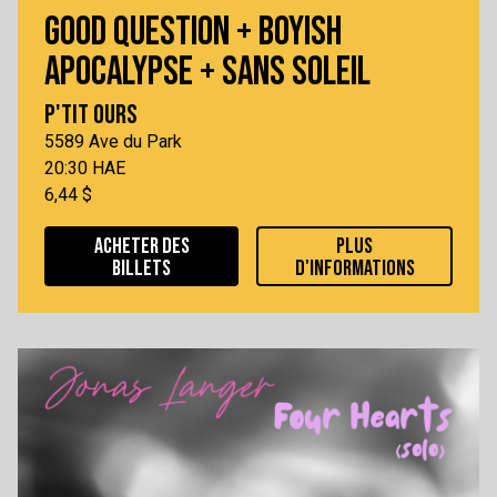
GOOD QUESTION + BOYISH
APOCALYPSE + SANS SOLEIL
P'TIT OURS
5589 Ave du Park
20:30 HAE
6,44 $
ACHETER DES
PLUS
BILLETS
D'INFORMATIONS