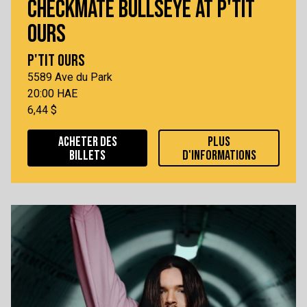
CHECKMATE BULLSEYE AT P'TIT
OURS
P'TIT OURS
5589 Ave du Park
20:00 HAE
6,44 $
ACHETER DES
PLUS
BILLETS
D'INFORMATIONS