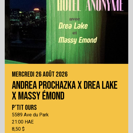
MERCREDI 26 AOÛT 2026
ANDREA PROCHAZKA X DREA LAKE
X MASSY ÉMOND
P'TIT OURS
5589 Ave du Park
21:00 HAE
8,50 $