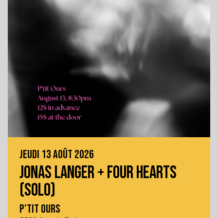
JEUDI 13 AOÛT 2026
JONAS LANGER + FOUR HEARTS
(SOLO)
P'TIT OURS