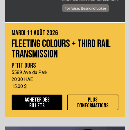
MARDI 11 AOÛT 2026
FLEETING COLOURS + THIRD RAIL
TRANSMISSION
P'TIT OURS
5589 Ave du Park
20:30 HAE
15,00 $
ACHETER DES
PLUS
BILLETS
D'INFORMATIONS