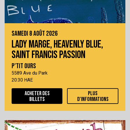
SAMEDI 8 AOÛT 2026
LADY MARGE, HEAVENLY BLUE,
SAINT FRANCIS PASSION
P'TIT OURS
5589 Ave du Park
20:30 HAE
ACHETER DES
PLUS
BILLETS
D'INFORMATIONS