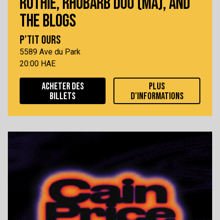
RUTHIE, RHUBARB DUO (MA), AND
THE BLOGS
P'TIT OURS
5589 Ave du Park
20:00 HAE
ACHETER DES
PLUS
BILLETS
D'INFORMATIONS