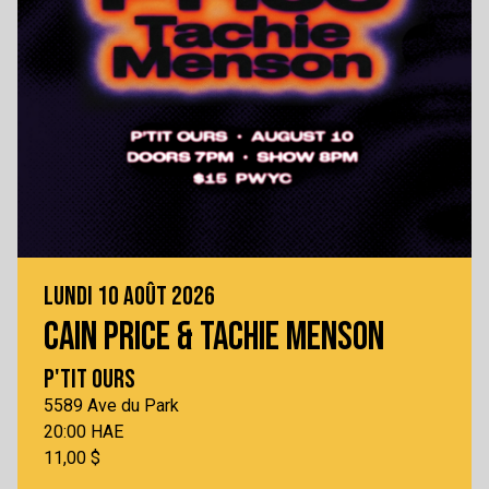
LUNDI 10 AOÛT 2026
CAIN PRICE & TACHIE MENSON
P'TIT OURS
5589 Ave du Park
20:00 HAE
11,00 $