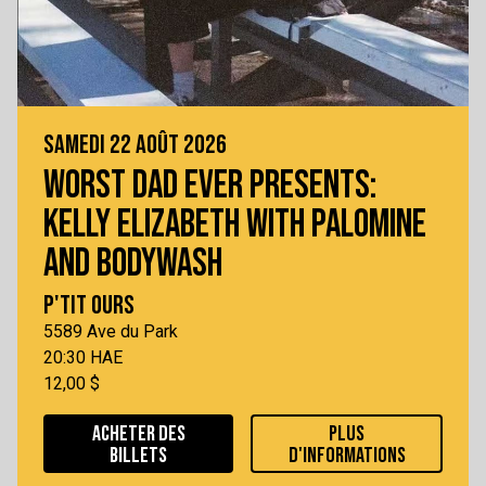
SAMEDI 22 AOÛT 2026
WORST DAD EVER PRESENTS:
KELLY ELIZABETH WITH PALOMINE
AND BODYWASH
P'TIT OURS
5589 Ave du Park
20:30 HAE
12,00 $
ACHETER DES
PLUS
BILLETS
D'INFORMATIONS