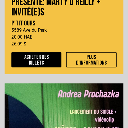
PRÉSENTE: MARTY O'REILLY +
INVITÉ(E)S
P'TIT OURS
5589 Ave du Park
20:00 HAE
26,09 $
ACHETER DES
PLUS
BILLETS
D'INFORMATIONS