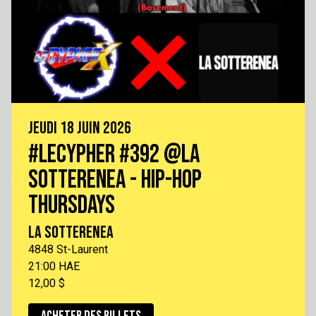
JEUDI 18 JUIN 2026
#LECYPHER #392 @LA
SOTTERENEA - HIP-HOP
THURSDAYS
LA SOTTERENEA
4848 St-Laurent
21:00 HAE
12,00 $