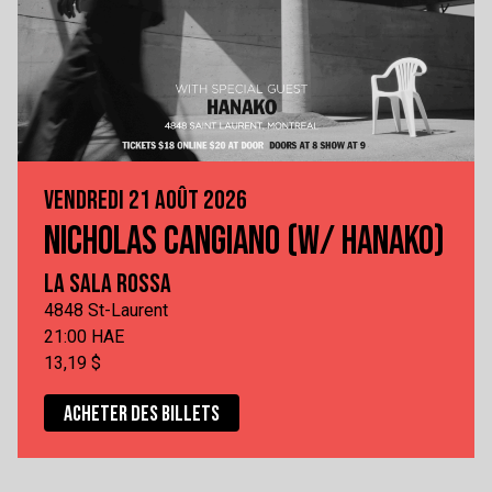
VENDREDI 21 AOÛT 2026
NICHOLAS CANGIANO (W/ HANAKO)
LA SALA ROSSA
4848 St-Laurent
21:00 HAE
13,19 $
ACHETER DES BILLETS