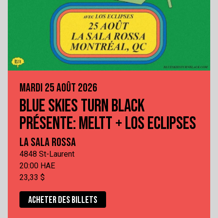
MARDI 25 AOÛT 2026
BLUE SKIES TURN BLACK
PRÉSENTE: MELTT + LOS ECLIPSES
LA SALA ROSSA
4848 St-Laurent
20:00 HAE
23,33 $
ACHETER DES BILLETS